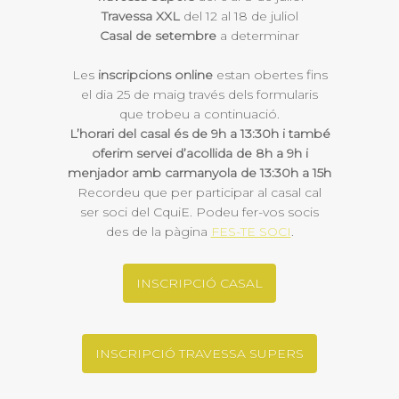
Travessa XXL
del 12 al 18 de juliol
Casal de setembre
a determinar
Les
inscripcions online
estan obertes fins
el dia 25 de maig través dels formularis
que trobeu a continuació.
L’horari del casal és de 9h a 13:30h i també
oferim servei d’acollida de 8h a 9h i
menjador amb carmanyola de 13:30h a 15h
Recordeu que per participar al casal cal
ser soci del CquiE. Podeu fer-vos socis
des de la pàgina
FES-TE SOCI
.
INSCRIPCIÓ CASAL
INSCRIPCIÓ TRAVESSA SUPERS