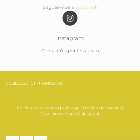
Segueix-nos a
Facebook
Instagram
Contacta'ns per Instagram
CquiE 2020 (C) – theHUB.cat
Política de privadesa
|
Avís legal
|
Política de cookies
|
Condicions generals de venda