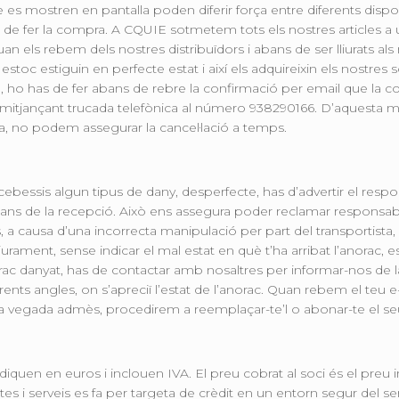
e es mostren en pantalla poden diferir força entre diferents dispos
de fer la compra. A CQUIE sotmetem tots els nostres articles a u
n els rebem dels nostres distribuïdors i abans de ser lliurats a
stoc estiguin en perfecte estat i així els adquireixin els nostres 
da, ho has de fer abans de rebre la confirmació per email que
itjançant trucada telefònica al número 938290166. D’aquesta ma
a via, no podem assegurar la cancel·lació a temps.
ercebessis algun tipus de dany, desperfecte, has d’advertir el res
ans de la recepció. Això ens assegura poder reclamar responsabili
, a causa d’una incorrecta manipulació per part del transportista
urament, sense indicar el mal estat en què t’ha arribat l’anorac, 
ac danyat, has de contactar amb nosaltres per informar-nos de la 
rents angles, on s’apreciï l’estat de l’anorac. Quan rebem el teu e
, una vegada admès, procedirem a reemplaçar-te’l o abonar-te el 
diquen en euros i inclouen IVA. El preu cobrat al soci és el preu
 i serveis es fa per targeta de crèdit en un entorn segur del ser