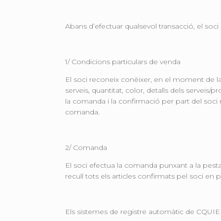
Abans d’efectuar qualsevol transacció, el so
1/ Condicions particulars de venda
El soci reconeix conèixer, en el moment de la
serveis, quantitat, color, detalls dels serveis/
la comanda i la confirmació per part del soci 
comanda.
2/ Comanda
El soci efectua la comanda punxant a la pestan
recull tots els articles confirmats pel soci e
Els sistemes de registre automàtic de CQUIE se