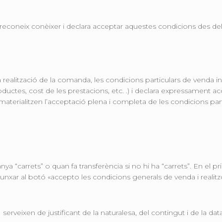
ci reconeix conèixer i declara acceptar aquestes condicions des
 realització de la comanda, les condicions particulars de venda i
productes, cost de les prestacions, etc. .) i declara expressament a
materialitzen l’acceptació plena i completa de les condicions par
ya “carrets” o quan fa transferència si no hi ha “carrets”. En el p
n punxar al botó «accepto les condicions generals de venda i reali
rveixen de justificant de la naturalesa, del contingut i de la da