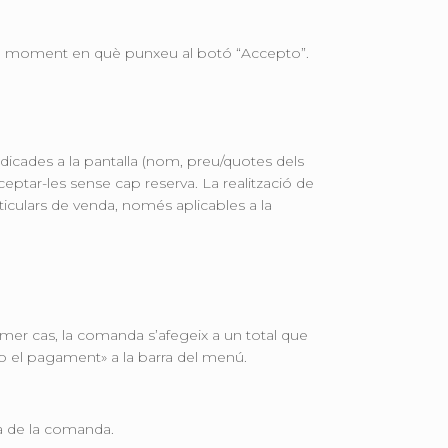
 del moment en què punxeu al botó “Accepto”.
ndicades a la pantalla (nom, preu/quotes dels
cceptar-les sense cap reserva. La realització de
ticulars de venda, només aplicables a la
rimer cas, la comanda s’afegeix a un total que
tzo el pagament» a la barra del menú.
ta de la comanda.