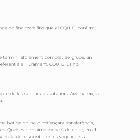
nda no finalitzarà fins que el CQUIE confirmi
e termini, aforament complet de grups, un
eferent a el lliurament. CQUIE us ho
e de les comandes anteriors. Així mateix, la
i.
stra botiga online o mitjançant transferència,
es. Qualsevol mínima variació de color, en el
pantalla del dispositiu on es vegi aquesta