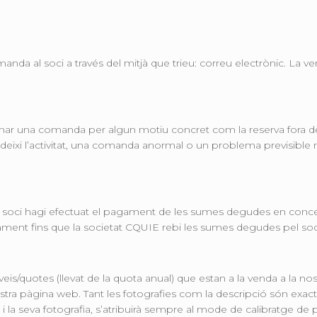
da al soci a través del mitjà que trieu: correu electrònic. La ve
irmar una comanda per algun motiu concret com la reserva fora d
eixi l’activitat, una comanda anormal o un problema previsible r
soci hagi efectuat el pagament de les sumes degudes en concept
tament fins que la societat CQUIE rebi les sumes degudes pel soc
rveis/quotes (llevat de la quota anual) que estan a la venda a la no
stra pàgina web. Tant les fotografies com la descripció són exact
c i la seva fotografia, s’atribuirà sempre al mode de calibratge de 