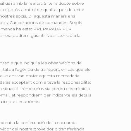
itius i amb la realitat. Si tens dubte sobre
n rigorós control de qualitat per detectar
ls nostres socis. D´aquesta manera ens
socis. Cancel·lacions de comandes: Si vols
 la comanda ha estat PREPARADA PER
nera podrem garantir-vos l’atenció a la
ponsable que indiqui a les observacions de
tats a l’agència de transport, en cas que els
, que ens van enviar aquesta mercaderia.
estaràs acceptant com a teva la responsabilitat
situació i remetre’ns via correu electrònic a
-mail, et respondrem per indicar-te els detalls
seu import econòmic.
 indicat a la confirmació de la comanda
vidor del nostre proveïdor o transferència