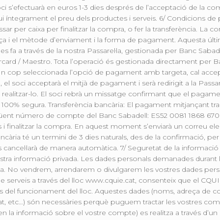
l soci s’efectuarà en euros 1-3 dies després de l’acceptació de l
agui íntegrament el preu dels productes i serveis. 6/ Condicio
ssar per caixa per finalitzar la compra, o fer la transferència. L
’adreça i el mètode d’enviament i la forma de pagament. Aquesta úl
es fa a través de la nostra Passarel·la, gestionada per Banc Sab
rcard / Maestro. Tota l’operació és gestionada directament per Ba
 Un cop seleccionada l’opció de pagament amb targeta, cal acceptar
 el soci acceptarà el mitjà de pagament i serà redirigit a la Pas
r realitzar-lo. El soci rebrà un missatge confirmant que el paga
100% segura. Transferència bancària: El pagament mitjançant tra
següent número de compte del Banc Sabadell: ES52 0081 1868 67
 i finalitzar la compra. En aquest moment s’enviarà un correu elec
ària té un termini de 3 dies naturals, des de la confirmació, per 
 cancel·larà de manera automàtica. 7/ Seguretat de la informació
ostra informació privada. Les dades personals demanades durant l
da. No vendrem, arrendarem o divulgarem les vostres dades person
e serveis a través del lloc www.cquie.cat, consenteix que el CQUI
del funcionament del lloc. Aquestes dades (noms, adreça de cor
tat, etc…) són necessàries perquè puguem tractar les vostres com
a informació sobre el vostre compte) es realitza a través d’un 