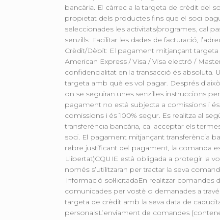
bancària. El càrrec a la targeta de crèdit de
propietat dels productes fins que el soci p
seleccionades les activitats/programes, cal pa
senzills: Facilitar les dades de facturació, l
Crèdit/Dèbit: El pagament mitjançant targeta 
American Express / Visa / Visa electró / Maste
confidencialitat en la transacció és absoluta.
targeta amb què es vol pagar. Després d’això,
on se seguiran unes senzilles instruccions pe
pagament no està subjecta a comissions i és 
comissions i és 100% segur. Es realitza al 
transferència bancària, cal acceptar els termes
soci. El pagament mitjançant transferència banc
rebre justificant del pagament, la comanda es
Llibertat)CQUIE està obligada a protegir la v
només s’utilitzaran per tractar la seva coman
Informació sol·licitadaEn realitzar comandes d
comunicades per vostè o demanades a través 
targeta de crèdit amb la seva data de caduci
personalsL’enviament de comandes (contenen l