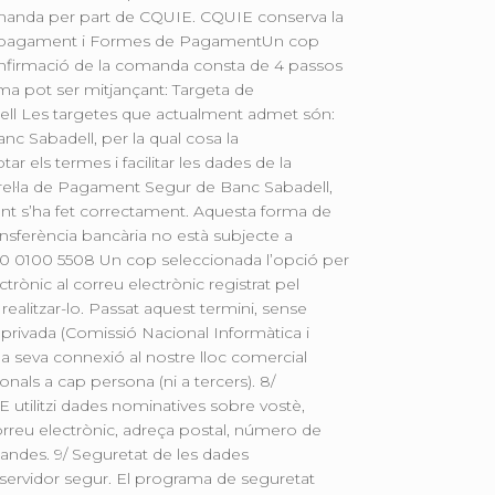
a comanda per part de CQUIE. CQUIE conserva la
ns de pagament i Formes de PagamentUn cop
a confirmació de la comanda consta de 4 passos
tima pot ser mitjançant: Targeta de
adell Les targetes que actualment admet són:
nc Sabadell, per la qual cosa la
 els termes i facilitar les dades de la
sarel·la de Pagament Segur de Banc Sabadell,
ment s’ha fet correctament. Aquesta forma de
nsferència bancària no està subjecte a
00 0100 5508 Un cop seleccionada l’opció per
trònic al correu electrònic registrat pel
realitzar-lo. Passat aquest termini, sense
 privada (Comissió Nacional Informàtica i
a seva connexió al nostre lloc comercial
als a cap persona (ni a tercers). 8/
E utilitzi dades nominatives sobre vostè,
reu electrònic, adreça postal, número de
andes. 9/ Seguretat de les dades
servidor segur. El programa de seguretat