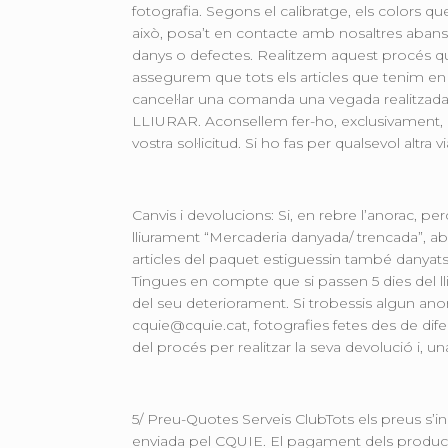
fotografia. Segons el calibratge, els colors qu
això, posa’t en contacte amb nosaltres abans 
danys o defectes. Realitzem aquest procés qua
assegurem que tots els articles que tenim en e
cancel·lar una comanda una vegada realitza
LLIURAR. Aconsellem fer-ho, exclusivament, m
vostra sol·licitud. Si ho fas per qualsevol altr
Canvis i devolucions: Si, en rebre l’anorac, p
lliurament “Mercaderia danyada/ trencada”, ab
articles del paquet estiguessin també danyats
Tingues en compte que si passen 5 dies del lli
del seu deteriorament. Si trobessis algun anor
cquie@cquie.cat, fotografies fetes des de dife
del procés per realitzar la seva devolució i
5/ Preu-Quotes Serveis ClubTots els preus s’in
enviada pel CQUIE. El pagament dels productes