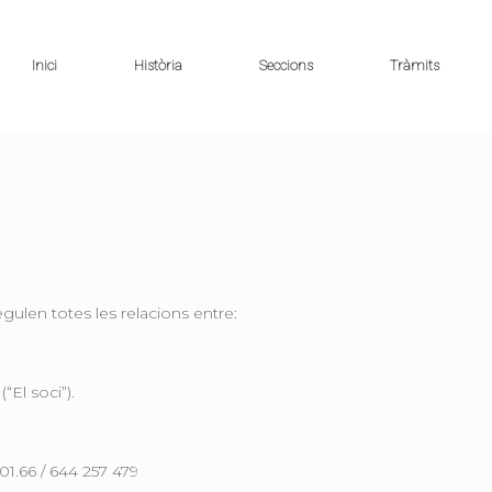
Inici
Història
Seccions
Tràmits
ulen totes les relacions entre:
“El soci”).
.01.66 / 644 257 479