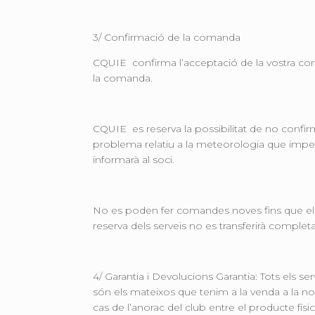
3/ Confirmació de la comanda
CQUIE confirma l’acceptació de la vostra coman
la comanda.
CQUIE es reserva la possibilitat de no conf
problema relatiu a la meteorologia que imped
informarà al soci.
No es poden fer comandes noves fins que el 
reserva dels serveis no es transferirà comple
4/ Garantia i Devolucions Garantia: Tots els se
són els mateixos que tenim a la venda a la no
cas de l’anorac del club entre el producte físi