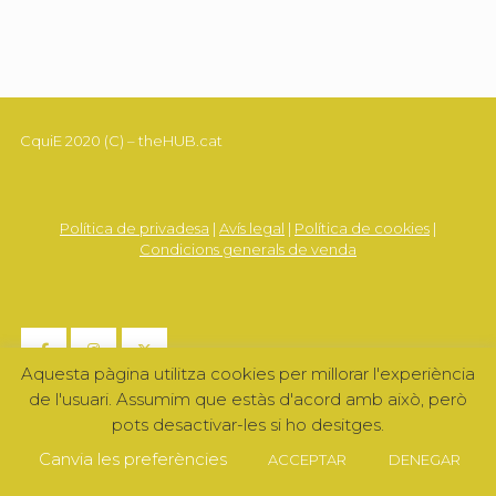
Post navigation
CquiE 2020 (C) – theHUB.cat
Política de privadesa
|
Avís legal
|
Política de cookies
|
Condicions generals de venda
Aquesta pàgina utilitza cookies per millorar l'experiència
de l'usuari. Assumim que estàs d'acord amb això, però
pots desactivar-les si ho desitges.
Canvia les preferències
ACCEPTAR
DENEGAR